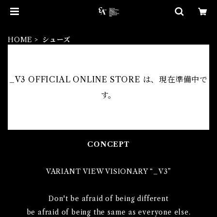
HOME
シューズ
_V3 OFFICIAL ONLINE STORE は、現在準備中で
す。
CONCEPT
VARIANT VIEW VISIONARY “_V3”
Don't be afraid of being different
be afraid of being the same as everyone else.